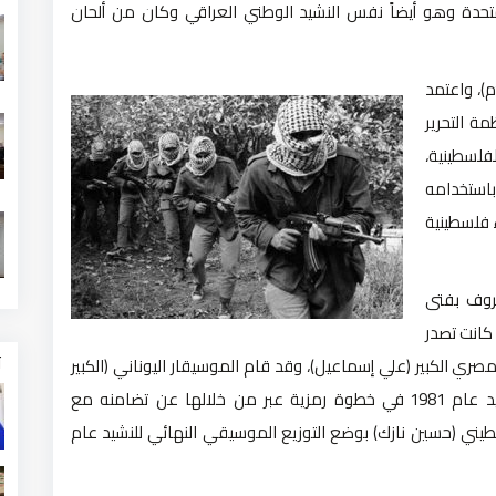
متحدة وهو أيضاً نفس النشيد الوطني العراقي وكان من ألحان
لزيادة
أو
أما النشيد الحديث (فدائي) فقد أصبح متداولاً عام (1972م)، واعتمد
خفض
مة التحرير
مستوى
فلسطينية،
الصوت.
باستخدامه
 فلسطينية
روف بفتى
كانت تصدر
ت
لمصري الكبير (علي إسماعيل)، وقد قام الموسيقار اليوناني (الكبير
ميكيس ثيوذوراكيس) باعادة التوزيع الموسيقي للنشيد عام 1981 في خطوة رمزية عبر من خلالها عن تضامنه مع
طيني (حسين نازك) بوضع التوزيع الموسيقي النهائي للنشيد عام