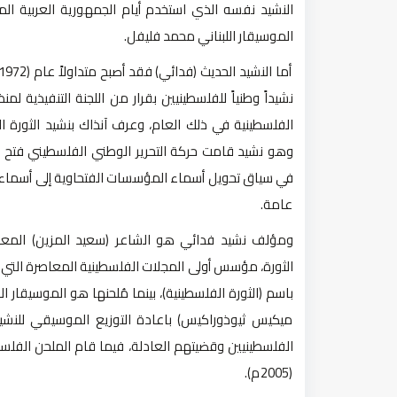
النشيد نفسه الذي استخدم أيام الجمهورية العربية ال
الموسيقار اللبناني محمد فليفل.
نشيداً وطنياً للفلسطينيين بقرار من اللجنة التنفيذية لمنظ
الفلسطينية في ذلك العام، وعرف آنذاك بنشيد الثورة ال
وهو نشيد قامت حركة التحرير الوطني الفلسطيني فتح 
في سياق تحويل أسماء المؤسسات الفتحاوية إلى أسماء
عامة.
ومؤلف نشيد فدائي هو الشاعر (سعيد المزين) المع
الثورة، مؤسس أولى المجلات الفلسطينية المعاصرة التي 
باسم (الثورة الفلسطينية)، بينما مُلحنها هو الموسيقار ا
الفلسطينيين وقضيتهم العادلة، فيما قام الملحن الفلس
(2005م).