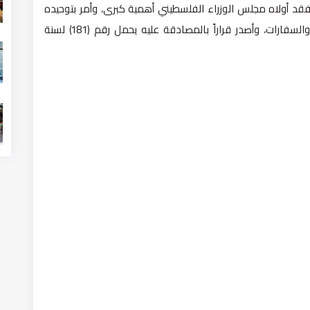
فقد أولاه مجلس الوزراء الفلسطيني أهمية كبرى، وأمر بتوحيده
واعادة تسجيله، وتعميمه على المؤسسات الحكومية والسفارات، وأصدر قراراً بالمصادقة عليه يحمل رقم (181) لسنة