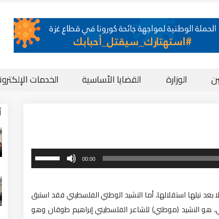
ن
الوزارة
القضايا الأساسية
الخدمات الإلكترون
أ
استخدم
00:00
مفاتيح
الأسهم
بعد نيلها استقلالها، أما النشيد الوطني الفلسطيني فقد استبق
أعلى/
، هو النشيد (موطني) للشاعر الفلسطيني إبراهيم طوقان وهو
أسفل