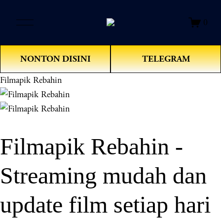
O
0
p
e
n
NONTON DISINI
TELEGRAM
M
e
Filmapik Rebahin
n
u
Filmapik Rebahin -
Streaming mudah dan
update film setiap hari