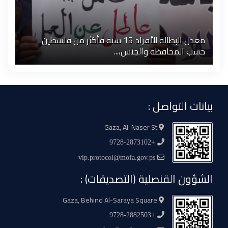
معدل البطالة للأفراد 15 سنة فأكثر من فلسطين
حسب المحافظة والجنس،...
بيانات التواصل :
Gaza, Al-Naser St
+9728-2873102
vip.protocol@mofa.gov.ps
الشؤون القنصلية (التصديقات) :
Gaza, Behind Al-Saraya Square
+9728-2882503