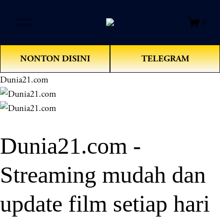
O
0
p
e
n
NONTON DISINI
TELEGRAM
M
e
Dunia21.com
n
u
Dunia21.com -
Streaming mudah dan
update film setiap hari