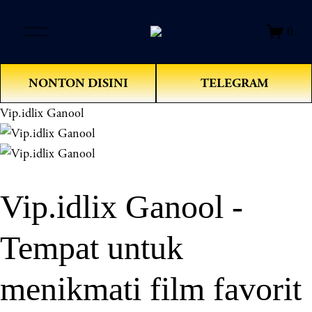
O
0
p
e
n
NONTON DISINI
TELEGRAM
M
e
Vip.idlix Ganool
n
u
Vip.idlix Ganool -
Tempat untuk
menikmati film favorit