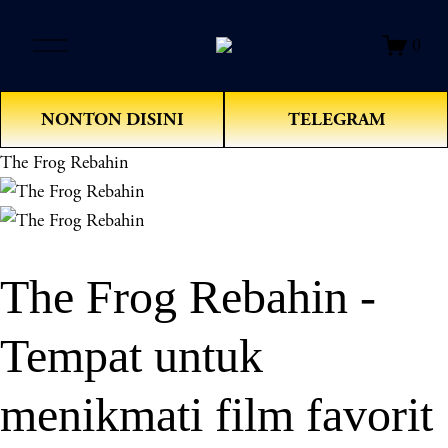
O
0
p
e
n
NONTON DISINI
TELEGRAM
M
e
The Frog Rebahin
n
u
The Frog Rebahin -
Tempat untuk
menikmati film favorit