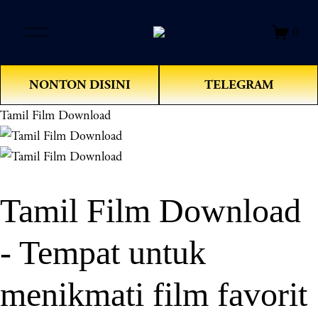
O
0
p
e
n
NONTON DISINI
TELEGRAM
M
e
Tamil Film Download
n
u
Tamil Film Download
- Tempat untuk
menikmati film favorit