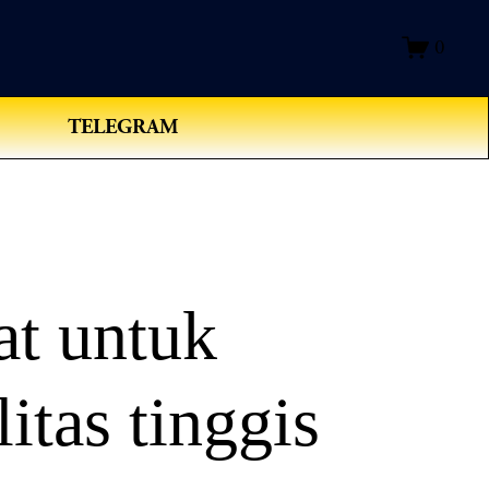
0
TELEGRAM
at untuk
itas tinggis