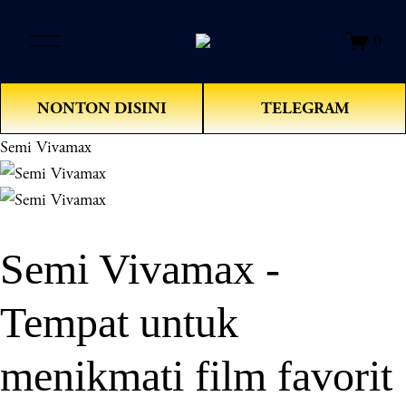
O
0
p
e
n
NONTON DISINI
TELEGRAM
M
e
Semi Vivamax
n
u
Semi Vivamax -
Tempat untuk
menikmati film favorit