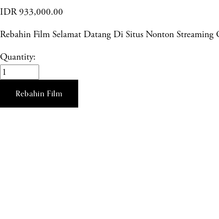
IDR 933,000.00
Rebahin Film Selamat Datang Di Situs Nonton Streamin
Quantity:
Rebahin Film