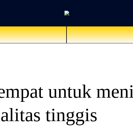
empat untuk meni
alitas tinggis