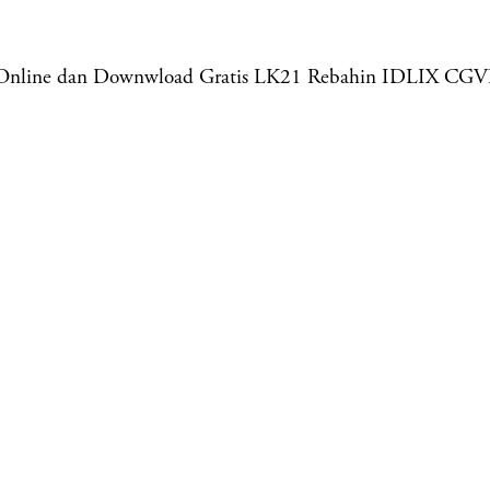
g Online dan Downwload Gratis LK21 Rebahin IDLIX CGV