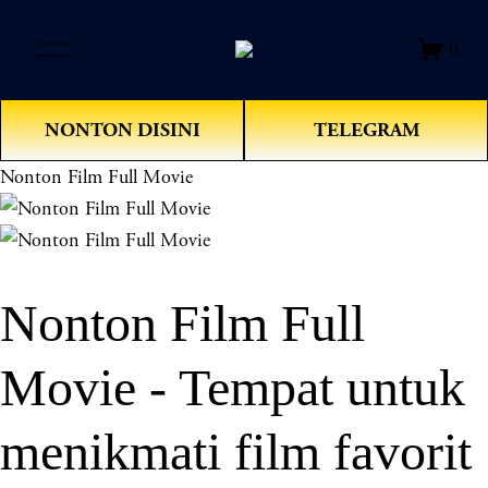
O
0
p
e
n
NONTON DISINI
TELEGRAM
M
e
Nonton Film Full Movie
n
u
Nonton Film Full
Movie - Tempat untuk
menikmati film favorit