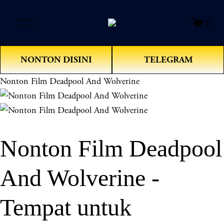
O
0
p
e
n
NONTON DISINI
TELEGRAM
M
e
Nonton Film Deadpool And Wolverine
n
u
Nonton Film Deadpool
And Wolverine -
Tempat untuk