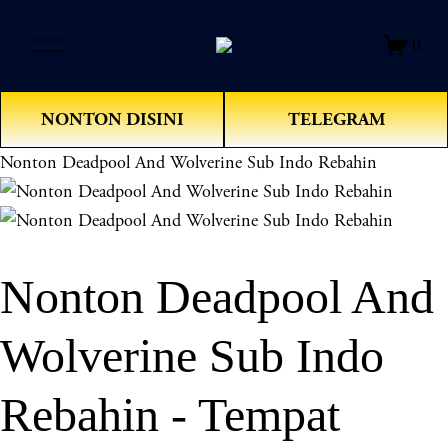
O
0
p
e
n
NONTON DISINI
TELEGRAM
M
e
Nonton Deadpool And Wolverine Sub Indo Rebahin
n
u
Nonton Deadpool And
Wolverine Sub Indo
Rebahin - Tempat