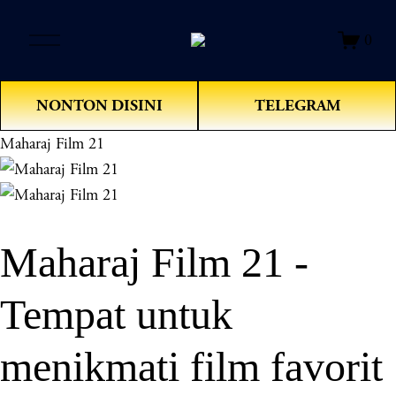
O
0
p
e
n
NONTON DISINI
TELEGRAM
M
e
Maharaj Film 21
n
u
Maharaj Film 21 -
Tempat untuk
menikmati film favorit