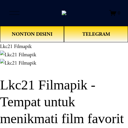
O
0
p
e
n
NONTON DISINI
TELEGRAM
M
e
Lkc21 Filmapik
n
u
Lkc21 Filmapik -
Tempat untuk
menikmati film favorit