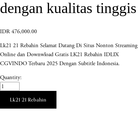
dengan kualitas tinggis
IDR 476,000.00
Lk21 21 Rebahin Selamat Datang Di Situs Nonton Streaming
Online dan Downwload Gratis LK21 Rebahin IDLIX
CGVINDO Terbaru 2025 Dengan Subtitle Indonesia.
Quantity:
Lk21 21 Rebahin