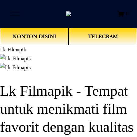
O
0
p
e
n
NONTON DISINI
TELEGRAM
M
e
Lk Filmapik
n
u
Lk Filmapik - Tempat
untuk menikmati film
favorit dengan kualitas