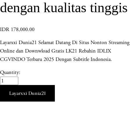
dengan kualitas tinggis
IDR 178,000.00
Layarxxi Dunia21 Selamat Datang Di Situs Nonton Streaming
Online dan Downwload Gratis LK21 Rebahin IDLIX
CGVINDO Terbaru 2025 Dengan Subtitle Indonesia.
Quantity:
Layarxxi Dunia21