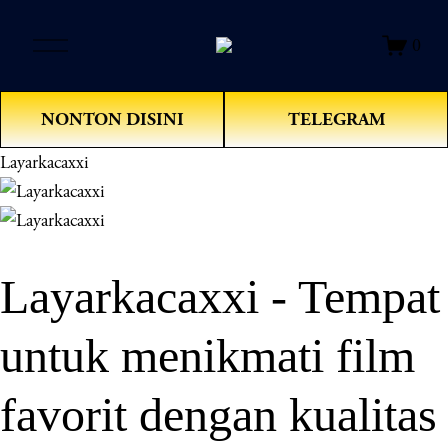
O
0
p
e
n
NONTON DISINI
TELEGRAM
M
e
Layarkacaxxi
n
u
Layarkacaxxi - Tempat
untuk menikmati film
favorit dengan kualitas