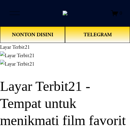
O
0
p
e
n
NONTON DISINI
TELEGRAM
M
e
Layar Terbit21
n
u
Layar Terbit21 -
Tempat untuk
menikmati film favorit