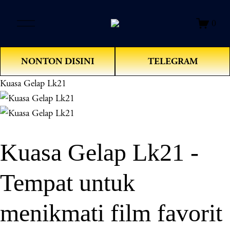
O
0
p
e
n
NONTON DISINI
TELEGRAM
M
e
Kuasa Gelap Lk21
n
u
Kuasa Gelap Lk21 -
Tempat untuk
menikmati film favorit