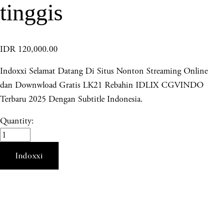
tinggis
IDR 120,000.00
Indoxxi Selamat Datang Di Situs Nonton Streaming Online
dan Downwload Gratis LK21 Rebahin IDLIX CGVINDO
Terbaru 2025 Dengan Subtitle Indonesia.
Quantity:
Indoxxi