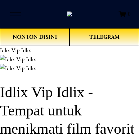
O
0
p
e
n
NONTON DISINI
TELEGRAM
M
e
Idlix Vip Idlix
n
u
Idlix Vip Idlix -
Tempat untuk
menikmati film favorit