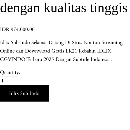
dengan kualitas tinggis
IDR 974,000.00
Idlix Sub Indo Selamat Datang Di Situs Nonton Streaming
Online dan Downwload Gratis LK21 Rebahin IDLIX
CGVINDO Terbaru 2025 Dengan Subtitle Indonesia.
Quantity:
Idlix Sub Indo