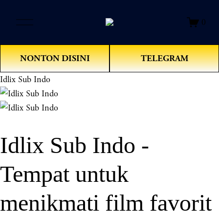
O
0
p
e
n
NONTON DISINI
TELEGRAM
M
e
Idlix Sub Indo
n
u
Idlix Sub Indo -
Tempat untuk
menikmati film favorit