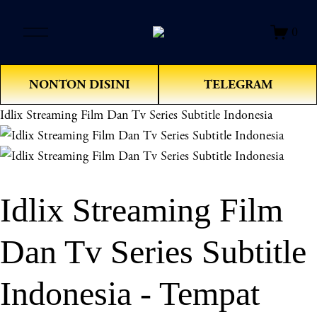
O
0
p
e
n
NONTON DISINI
TELEGRAM
M
e
Idlix Streaming Film Dan Tv Series Subtitle Indonesia
n
u
Idlix Streaming Film
Dan Tv Series Subtitle
Indonesia - Tempat