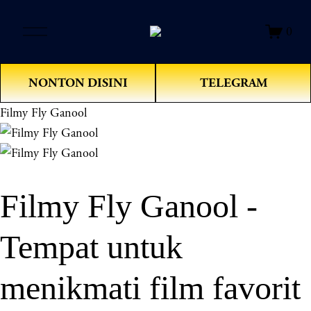
O
0
p
e
n
NONTON DISINI
TELEGRAM
M
e
Filmy Fly Ganool
n
u
Filmy Fly Ganool -
Tempat untuk
menikmati film favorit