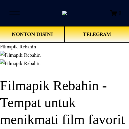
O
0
p
e
n
NONTON DISINI
TELEGRAM
M
e
Filmapik Rebahin
n
u
Filmapik Rebahin -
Tempat untuk
menikmati film favorit