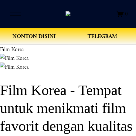
O
0
p
e
n
NONTON DISINI
TELEGRAM
M
e
Film Korea
n
u
Film Korea - Tempat
untuk menikmati film
favorit dengan kualitas