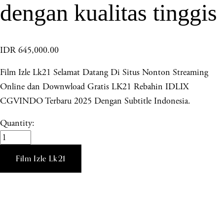
dengan kualitas tinggis
IDR 645,000.00
Film Izle Lk21 Selamat Datang Di Situs Nonton Streaming
Online dan Downwload Gratis LK21 Rebahin IDLIX
CGVINDO Terbaru 2025 Dengan Subtitle Indonesia.
Quantity:
Film Izle Lk21