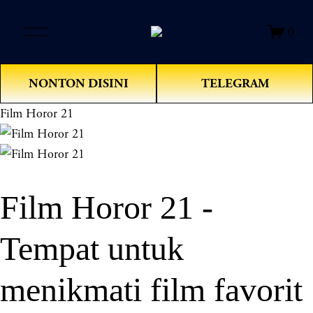
O
0
p
e
n
NONTON DISINI
TELEGRAM
M
e
Film Horor 21
n
u
Film Horor 21 -
Tempat untuk
menikmati film favorit