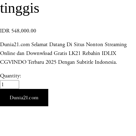
tinggis
IDR 548,000.00
Dunia21.com Selamat Datang Di Situs Nonton Streaming
Online dan Downwload Gratis LK21 Rebahin IDLIX
CGVINDO Terbaru 2025 Dengan Subtitle Indonesia.
Quantity:
Dunia21.com