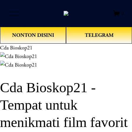
O
0
p
e
n
NONTON DISINI
TELEGRAM
M
e
Cda Bioskop21
n
u
Cda Bioskop21 -
Tempat untuk
menikmati film favorit