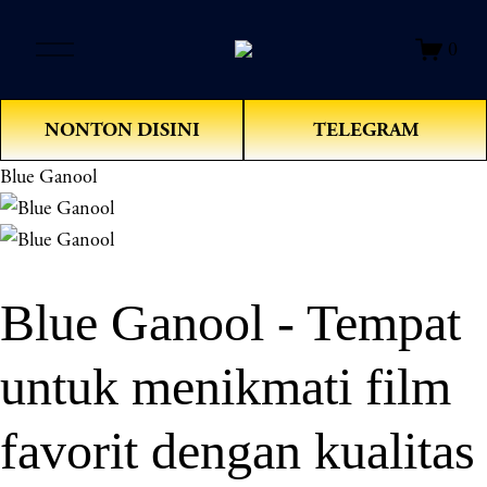
O
0
p
e
n
NONTON DISINI
TELEGRAM
M
e
Blue Ganool
n
u
Blue Ganool - Tempat
untuk menikmati film
favorit dengan kualitas