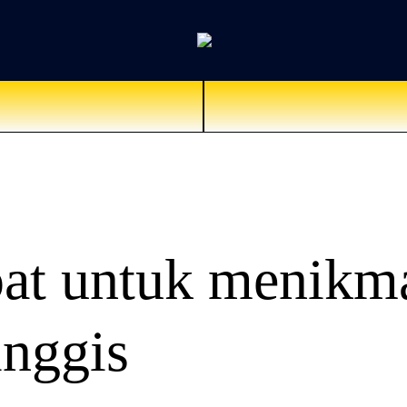
at untuk menikmat
inggis