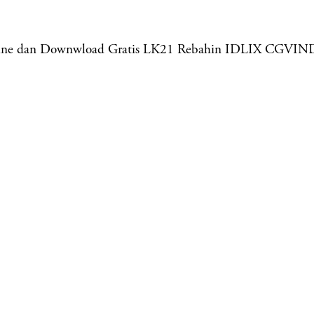
nline dan Downwload Gratis LK21 Rebahin IDLIX CGVIND