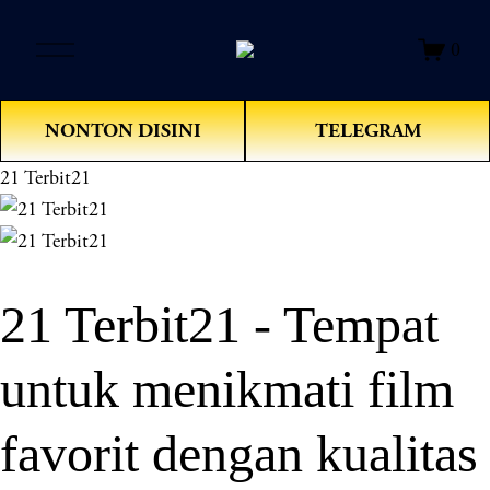
O
0
p
e
n
NONTON DISINI
TELEGRAM
M
e
21 Terbit21
n
u
21 Terbit21 - Tempat
untuk menikmati film
favorit dengan kualitas