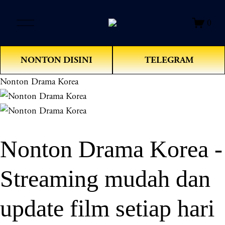
O
0
p
e
n
NONTON DISINI
TELEGRAM
M
e
Nonton Drama Korea
n
u
Nonton Drama Korea -
Streaming mudah dan
update film setiap hari