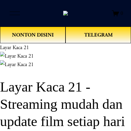
O
0
p
e
n
NONTON DISINI
TELEGRAM
M
e
Layar Kaca 21
n
u
Layar Kaca 21 -
Streaming mudah dan
update film setiap hari