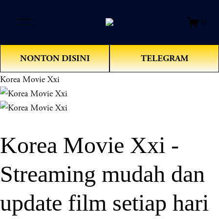
O
0
p
e
n
NONTON DISINI
TELEGRAM
M
e
Korea Movie Xxi
n
u
Korea Movie Xxi -
Streaming mudah dan
update film setiap hari