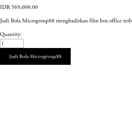
IDR 569,000.00
Judi Bola Microgroup88 menghadirkan film box office terba
Quantity:
Judi Bola Microgroup88