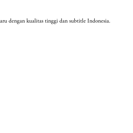
ru dengan kualitas tinggi dan subtitle Indonesia.