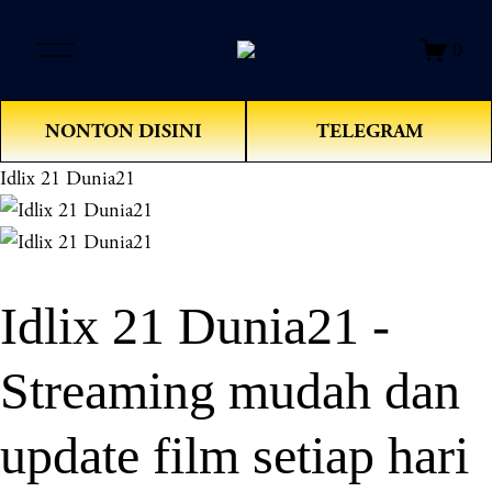
O
0
p
e
n
NONTON DISINI
TELEGRAM
M
e
Idlix 21 Dunia21
n
u
Idlix 21 Dunia21 -
Streaming mudah dan
update film setiap hari