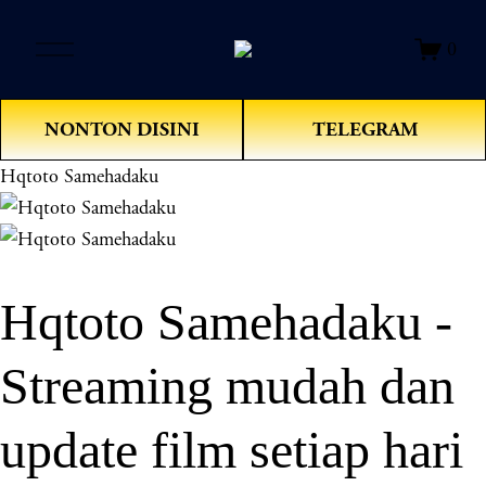
O
0
p
e
n
NONTON DISINI
TELEGRAM
M
e
Hqtoto Samehadaku
n
u
Hqtoto Samehadaku -
Streaming mudah dan
update film setiap hari