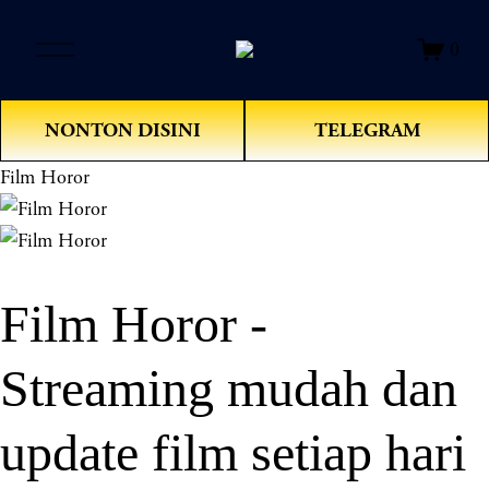
O
0
p
e
n
NONTON DISINI
TELEGRAM
M
e
Film Horor
n
u
Film Horor -
Streaming mudah dan
update film setiap hari