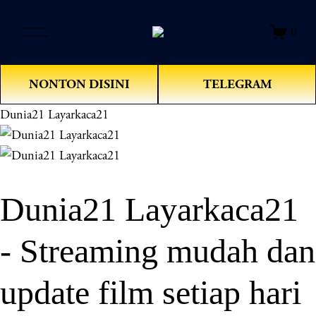
O
0
p
e
n
NONTON DISINI
TELEGRAM
M
e
Dunia21 Layarkaca21
n
u
Dunia21 Layarkaca21
- Streaming mudah dan
update film setiap hari