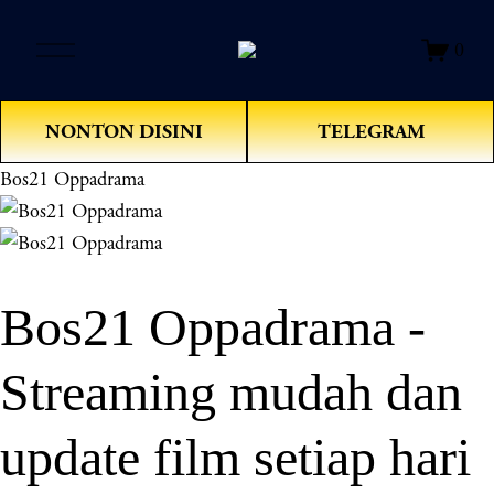
O
0
p
e
n
NONTON DISINI
TELEGRAM
M
e
Bos21 Oppadrama
n
u
Bos21 Oppadrama -
Streaming mudah dan
update film setiap hari