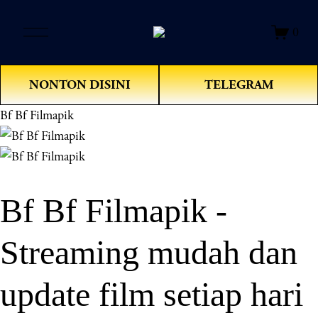
O
0
p
e
n
NONTON DISINI
TELEGRAM
M
e
Bf Bf Filmapik
n
u
Bf Bf Filmapik -
Streaming mudah dan
update film setiap hari