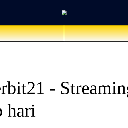
rbit21 - Streami
p hari