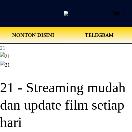
O
0
p
e
n
NONTON DISINI
TELEGRAM
M
e
21
n
u
21 - Streaming mudah
dan update film setiap
hari