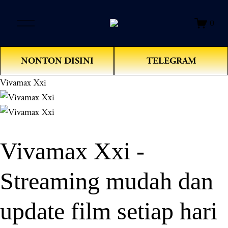
O
0
p
e
n
NONTON DISINI
TELEGRAM
M
e
Vivamax Xxi
n
u
Vivamax Xxi -
Streaming mudah dan
update film setiap hari