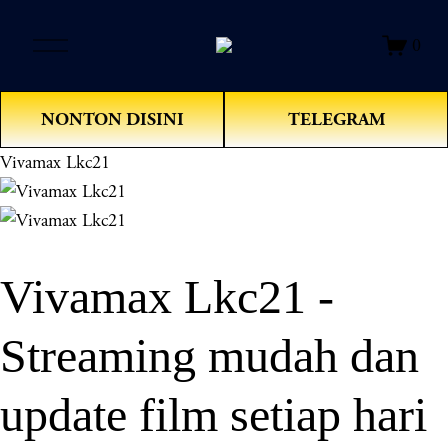
O
0
p
e
n
NONTON DISINI
TELEGRAM
M
e
Vivamax Lkc21
n
u
Vivamax Lkc21 -
Streaming mudah dan
update film setiap hari