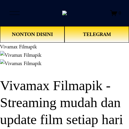
O
0
p
e
n
NONTON DISINI
TELEGRAM
M
e
Vivamax Filmapik
n
u
Vivamax Filmapik -
Streaming mudah dan
update film setiap hari